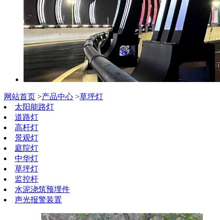
网站首页
>
产品中心
>
草坪灯
太阳能路灯
道路灯
高杆灯
景观灯
庭院灯
中华灯
草坪灯
监控杆
水泥浇筑预埋件
声光报警装置