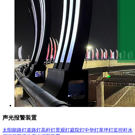
声光报警装置
太阳能路灯
道路灯
高杆灯
景观灯
庭院灯
中华灯
草坪灯
监控杆
水