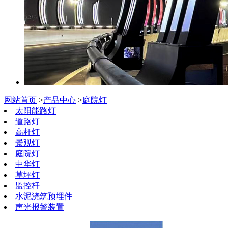
网站首页
>
产品中心
>
庭院灯
太阳能路灯
道路灯
高杆灯
景观灯
庭院灯
中华灯
草坪灯
监控杆
水泥浇筑预埋件
声光报警装置