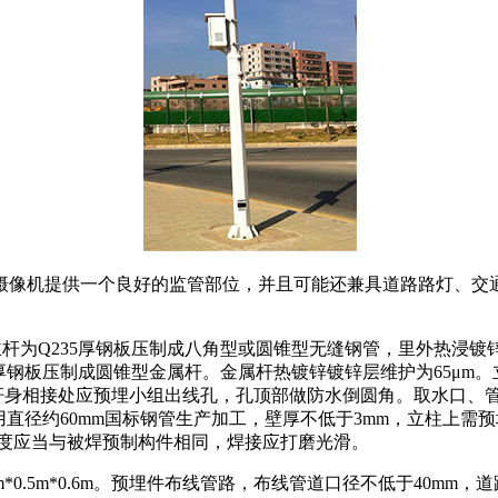
摄像机提供一个良好的监管部位，并且可能还兼具道路路灯、交
-2米。主杆为Q235厚钢板压制成八角型或圆锥型无缝钢管，里外
厚钢板压制成圆锥型金属杆。金属杆热镀锌镀锌层维护为65μm。
杆身相接处应预埋小组出线孔，孔顶部做防水倒圆角。取水口、管
1米采用直径约60mm国标钢管生产加工，壁厚不低于3mm，立柱
强度应当与被焊预制构件相同，焊接应打磨光滑。
*0.5m*0.6m。预埋件布线管路，布线管道口径不低于40mm