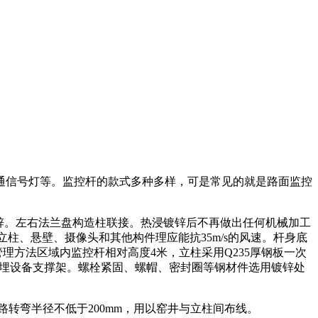
通信号灯等。监控杆的款式多种多样，可是常见的就是路面监控
热浸镀锌。左右法兰盘构造柱联接。热浸镀锌后不再做出任何机械加工
立柱、悬壁、摄像头和其他构件理应能抗35m/s的风速。杆身底
理方法区域内监控杆相对高度4米，立柱采用Q235厚钢板一次
上需预埋设备支撑架。螺栓紧固、螺帽、密封圈等钢材件选用镀锌处
，道路转弯半径不低于200mm，用以窑井与立柱间布线。