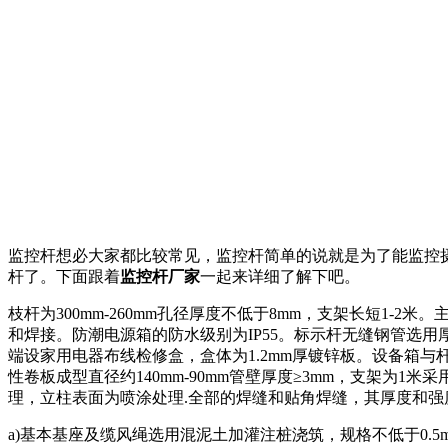
监控杆想必大家都比较常见，监控杆简单的说就是为了能监控
杆了。下面跟着
监控杆厂家
一起来详细了解下吧。
枝杆为300mm-260mm孔径厚度不低于8mm，支架长短1
和焊接。防潮电源箱的防水级别为IP55。标示杆无缝钢管选用
端设家用电器布线检修盒，盒体为1.2mm厚镀锌板。设备箱与
性卷板成型直径约140mm-90mm管壁厚度≥3mm，支架为
理，立柱表面为喷涂处理.全部的焊缝和贴角焊缝，其厚度和
a)基本基座及缆风绳选用混泥土加灌注桩浇筑，规格不低于0.5m