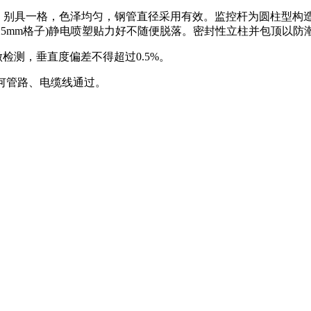
睦，别具一格，色泽均匀，钢管直径采用有效。监控杆为圆柱型构
5*25mm格子)静电喷塑贴力好不随便脱落。密封性立柱并包顶以
检测，垂直度偏差不得超过0.5%。
任何管路、电缆线通过。