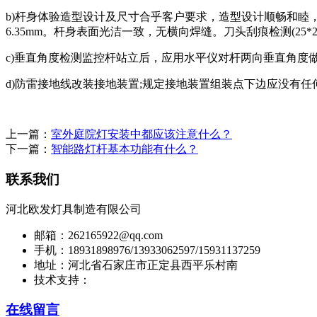
b)杆身体验造型设计及尺寸合乎客户要求，造型设计顺畅和
6.35mm。杆身表面光洁一致，无横向焊缝。刀头刮痕检测(2
c)垂直角度检测监控杆站立后，应用水平仪对杆两向垂直角度做
d)防雷接地线改装接地装置;规定接地装置组装点下边应没有
上一篇：
室外庭院灯安装中都应该注意什么？
下一篇：
智能路灯杆基本功能有什么？
联系我们
河北欧发灯具制造有限公司
邮箱：262165922@qq.com
手机：18931898976/13933062597/15931137259
地址：河北省石家庄市正定县西平乐村南
技术支持：
在线留言