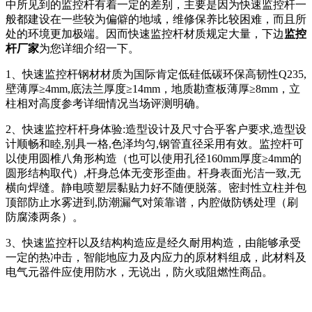
中所见到的监控杆有着一定的差别，主要是因为快速监控杆一
般都建设在一些较为偏僻的地域，维修保养比较困难，而且所
处的环境更加极端。因而快速监控杆材质规定大量，下边
监控
杆厂家
为您详细介绍一下。
1、快速监控杆钢材材质为国际肯定低硅低碳环保高韧性Q235,
壁薄厚≥4mm,底法兰厚度≥14mm，地质勘查板薄厚≥8mm，立
柱相对高度参考详细情况当场评测明确。
2、快速监控杆杆身体验:造型设计及尺寸合乎客户要求,造型设
计顺畅和睦,别具一格,色泽均匀,钢管直径采用有效。监控杆可
以使用圆椎八角形构造（也可以使用孔径160mm厚度≥4mm的
圆形结构取代）,杆身总体无变形歪曲。杆身表面光洁一致,无
横向焊缝。静电喷塑层黏贴力好不随便脱落。密封性立柱并包
顶部防止水雾进到,防潮漏气对策靠谱，内腔做防锈处理（刷
防腐漆两条）。
3、快速监控杆以及结构构造应是经久耐用构造，由能够承受
一定的热冲击，智能地应力及内应力的原材料组成，此材料及
电气元器件应使用防水，无说出，防火或阻燃性商品。