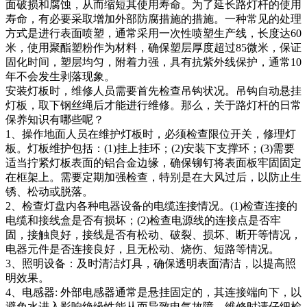
面破损和腐蚀，从而缩短其使用寿命。为了延长路灯杆的使用
寿命，有必要采取增加外部防腐措施的措施。一种常见的处理
方式是进行表面喷塑，通常采用一次性喷塑生产线，长度达60
米，使用聚酯塑粉作为材料，确保塑层厚度超过85微米，保证
固化时间，塑层均匀，附着力强，具有抗紫外线保护，通常10
年不会发生剥落现象。
安装灯板时，维修人员需要首先检查吊钩状况。吊钩自动悬挂
灯板，取下钢丝绳后才能进行维修。那么，关于路灯杆的日常
保养知识有哪些呢？
1、操作地面人员在维护灯板时，必须检查限位开关，修理灯
板。灯板维护包括：(1)挂上挂环；(2)安装下支撑环；(3)需要
适当拧紧灯板表面的铝合金边缘，确保铆钉将表面板牢固固定
在框架上。需要定期加强检查，特别是在大风过后，以防止生
锈、松动或脱落。
2、检查灯盘内各种电器设备的电缆连接情况。(1)检查连接的
电缆和接线盒是否有损坏；(2)检查电源线的连接点是否牢
固，接触良好，接线是否有松动、破裂、损坏、断开等情况，
电器元件是否连接良好，且无松动、烧伤、短路等情况。
3、照明设备：及时清洁灯具，确保透明表面清洁，以提高照
明效果。
4、电感器: 外部电感器通常是悬挂固定的，其连接端向下，以
避免水进入影响绝缘性能从而导致电气故障。维修时请仔细检