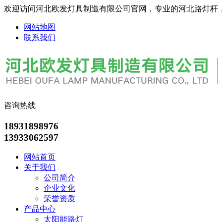
欢迎访问河北欧发灯具制造有限公司官网，专业的河北路灯杆
网站地图
联系我们
咨询热线
18931898976
13933062597
网站首页
关于我们
公司简介
企业文化
荣誉资质
产品中心
太阳能路灯