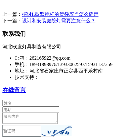
上一篇：
探讨L型监控杆的管径应当怎么确定
下一篇：
设计和安装庭院灯需要注意什么？
联系我们
河北欧发灯具制造有限公司
邮箱：262165922@qq.com
手机：18931898976/13933062597/15931137259
地址：河北省石家庄市正定县西平乐村南
技术支持：
在线留言