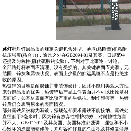
路灯杆
对锌层品质的规定关键包含外型、薄厚(粘附量)和粘附
抗压强度(粘合力)，除此之外在GB2694-81及其英、日规范中
还提及匀称性(硫代硫酸钠实验)，下列对于此事逐一讨论。
全部路灯杆表面应清理、没有受损的。其关键表面应光滑，无
结圈、锌灰和露铁状况。表面上少量的贮运黑斑不应是拒绝接
收的原因。
热镀锌的目地是耐腐蚀并非装饰设计，因此不能用美观大方性
来分辨品质的优劣，热镀锌后产品工件表面并不可以比原基材
表面好，如基材表面有比较严重的生锈抗、刮伤印痕等，热镀
锌后仍会表明原来的表面情况。
部分露铁又被称为漏镀，氖规范都要求露铁不能接纳。露铁处
直徑低于2毫米时，因为锌有放弃性维护功效，对耐蚀性危害
并不大。GB/T13912及其英国、英国标准都强调，漏镀和不小
心毁坏的涂层能够修补，并对容许修复的总面积及其修复薄厚