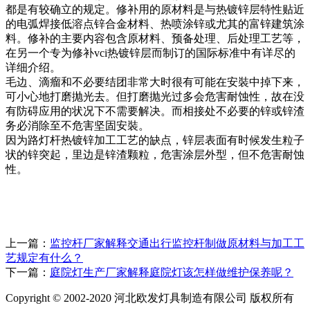
都是有较确立的规定。修补用的原材料是与热镀锌层特性贴近
的电弧焊接低溶点锌合金材料、热喷涂锌或尤其的富锌建筑涂
料。修补的主要内容包含原材料、预备处理、后处理工艺等，
在另一个专为修补vci热镀锌层而制订的国际标准中有详尽的
详细介绍。
毛边、滴瘤和不必要结团非常大时很有可能在安裝中掉下来，
可小心地打磨抛光去。但打磨抛光过多会危害耐蚀性，故在没
有防碍应用的状况下不需要解决。而相接处不必要的锌或锌渣
务必消除至不危害坚固安裝。
因为路灯杆热镀锌加工工艺的缺点，锌层表面有时候发生粒子
状的锌突起，里边是锌渣颗粒，危害涂层外型，但不危害耐蚀
性。
上一篇：
监控杆厂家解释交通出行监控杆制做原材料与加工工
艺规定有什么？
下一篇：
庭院灯生产厂家解释庭院灯该怎样做维护保养呢？
Copyright © 2002-2020 河北欧发灯具制造有限公司 版权所有