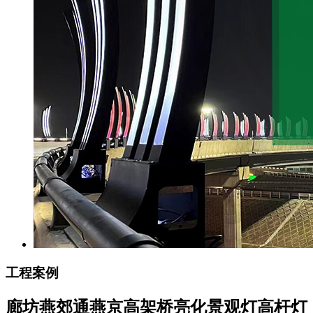
工程案例
廊坊燕郊通燕京高架桥亮化景观灯高杆灯